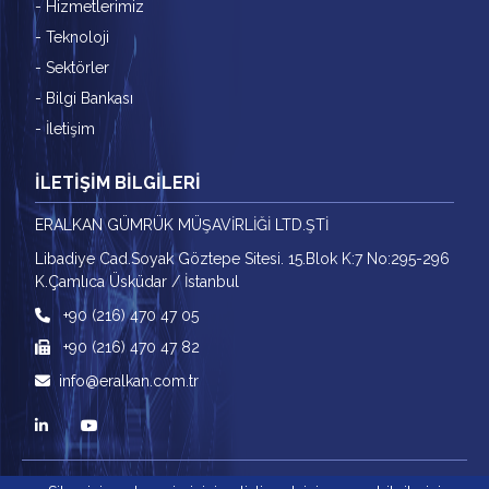
- Hizmetlerimiz
- Teknoloji
- Sektörler
- Bilgi Bankası
- İletişim
İLETİŞİM BİLGİLERİ
ERALKAN GÜMRÜK MÜŞAVİRLİĞİ LTD.ŞTİ
Libadiye Cad.Soyak Göztepe Sitesi. 15.Blok K:7 No:295-296
K.Çamlıca Üsküdar / İstanbul
+90 (216) 470 47 05
+90 (216) 470 47 82
info@eralkan.com.tr