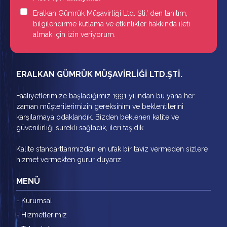
Eralkan Gümrük Müşavirliği Ltd. Şti.' den tanıtım,
bilgilendirme kutlama ve etkinlikler hakkında ileti
almak için izin veriyorum.
ERALKAN GÜMRÜK MÜŞAVİRLİĞİ LTD.ŞTİ.
Faaliyetlerimize başladığımız 1991 yılından bu yana her
zaman müşterilerimizin gereksinim ve beklentilerini
karşılamaya odaklandık. Bizden beklenen kalite ve
güvenilirliği sürekli sağladık, ileri taşıdık.
Kalite standartlarımızdan en ufak bir taviz vermeden sizlere
hizmet vermekten gurur duyarız.
MENÜ
- Kurumsal
- Hizmetlerimiz