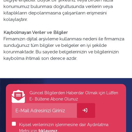
bilgiye erişebilir. Büyük bir şirketiniz veya birden fazla
konumumuz bulunması doğrultusunda verilerin veya
kitaplıkların depolanmasına çalışanların erişmesini
kolaylaştırır.
Kaybolmayan Veriler ve Bilgiler
Firmamızın dijital arşivleme kullanması nedeni ile firmamıza
sunduğunuz tüm bilgiler ve belgeler en iyi şekilde
korunmaktadır. Bu sayede belgelerinizin ve bilgilerinizin
kaybolma ihtimali son derece azdır.
Güncel Bilgilerden Haberdar Olmak için Lütfen
E- Bültene Abone Olunuz
Kişisel verilerinizin işlenmesine dair Aydınlatma
Metni için
tıklayınız.