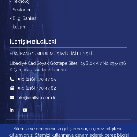
- Teknoloji
- Sektörler
- Bilgi Bankası
- İletişim
İLETİŞİM BİLGİLERİ
ERALKAN GÜMRÜK MÜŞAVİRLİĞİ LTD.ŞTİ
Libadiye Cad.Soyak Göztepe Sitesi. 15.Blok K:7 No:295-296
K.Çamlıca Üsküdar / İstanbul
+90 (216) 470 47 05
+90 (216) 470 47 82
info@eralkan.com.tr
Sitemizi ve deneyiminizi geliştirmek için çerez bilgilerini
© COPYRIGHT 2022
BİNT Ajans
kullanıyoruz. Sitemizi kullanmaya devam ederek çerez bilgisi
ERALKAN GÜMRÜK