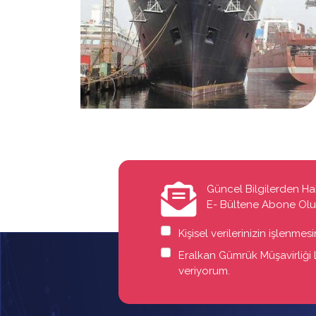
Güncel Bilgilerden Ha
E- Bültene Abone Ol
Kişisel verilerinizin işlenme
Eralkan Gümrük Müşavirliği Lt
veriyorum.