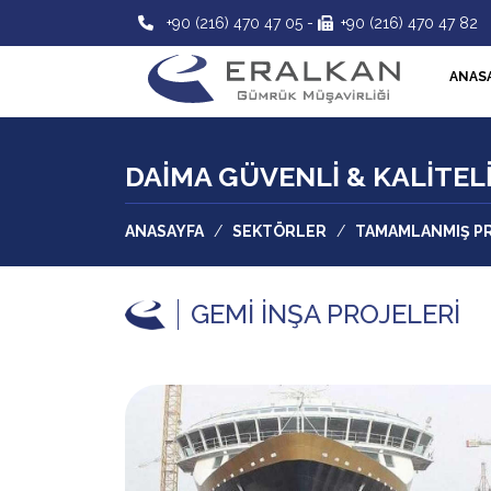
+90 (216) 470 47 05
-
+90 (216) 470 47 82
ANAS
DAİMA GÜVENLİ & KALİTEL
ANASAYFA
/
SEKTÖRLER
/
TAMAMLANMIŞ PR
GEMİ İNŞA PROJELERİ