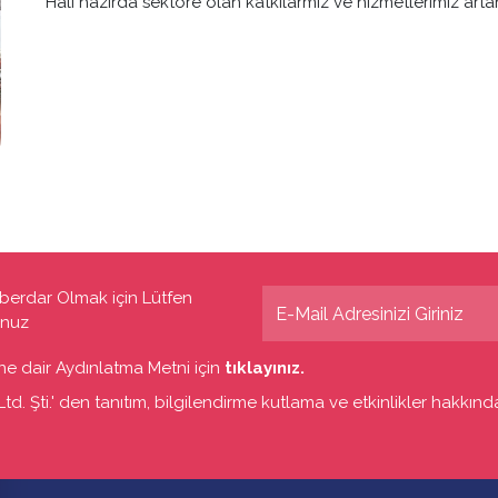
Hali hazırda sektöre olan katkılarmız ve hizmetlerimiz a
berdar Olmak için Lütfen
unuz
sine dair Aydınlatma Metni için
tıklayınız.
d. Şti.' den tanıtım, bilgilendirme kutlama ve etkinlikler hakkında 