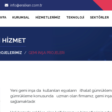
info@eralkan.com.tr
AYFA
KURUMSAL
HİZMETLERİMİZ
TEKNOLOJİ
SEKTÖRLER
İ HİZMET
OJELERİMİZ
/
GEMİ İNŞA PROJELERİ
Yeni gemi inşa da kullanılan eşyaların ithalat gümrükleme 
gümrükleme konusunda uzman olan firmamız, gemi inşa se
sağlamaktadır.