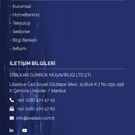
- Kurumsal
- Hizmetlerimiz
- Teknoloji
- Sektörler
- Bilgi Bankası
- İletişim
İLETİŞİM BİLGİLERİ
ERALKAN GÜMRÜK MÜŞAVİRLİĞİ LTD.ŞTİ
Libadiye Cad.Soyak Göztepe Sitesi. 15.Blok K:7 No:295-296
K.Çamlıca Üsküdar / İstanbul
+90 (216) 470 47 05
+90 (216) 470 47 82
info@eralkan.com.tr