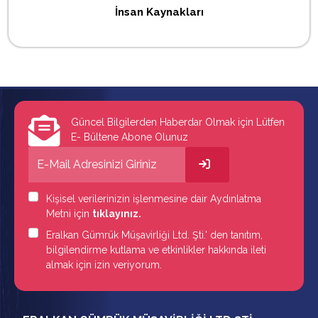
İnsan Kaynakları
Güncel Bilgilerden Haberdar Olmak için Lütfen
E- Bültene Abone Olunuz
Kişisel verilerinizin işlenmesine dair Aydınlatma
Metni için
tıklayınız.
Eralkan Gümrük Müşavirliği Ltd. Şti.' den tanıtım,
bilgilendirme kutlama ve etkinlikler hakkında ileti
almak için izin veriyorum.