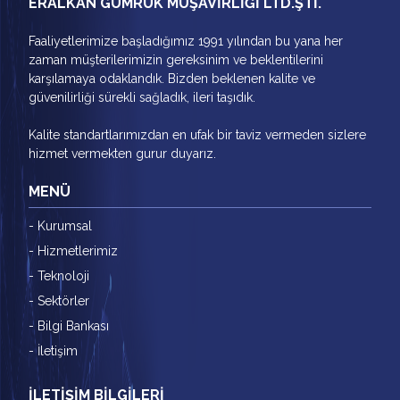
ERALKAN GÜMRÜK MÜŞAVİRLİĞİ LTD.ŞTİ.
Faaliyetlerimize başladığımız 1991 yılından bu yana her
zaman müşterilerimizin gereksinim ve beklentilerini
karşılamaya odaklandık. Bizden beklenen kalite ve
güvenilirliği sürekli sağladık, ileri taşıdık.
Kalite standartlarımızdan en ufak bir taviz vermeden sizlere
hizmet vermekten gurur duyarız.
MENÜ
- Kurumsal
- Hizmetlerimiz
- Teknoloji
- Sektörler
- Bilgi Bankası
- İletişim
İLETİŞİM BİLGİLERİ