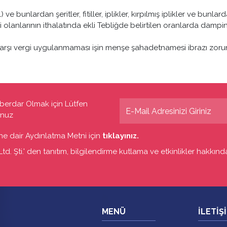
e bunlardan şeritler, fitiller, iplikler, kırpılmış iplikler ve bunl
 olanlarının ithalatında ekli Tebliğde belirtilen oranlarda dampi
rşı vergi uygulanmaması işin menşe şahadetnamesi ibrazı zoru
berdar Olmak için Lütfen
unuz
sine dair Aydınlatma Metni için
tıklayınız.
d. Şti.' den tanıtım, bilgilendirme kutlama ve etkinlikler hakkında 
MENÜ
İLETİŞ