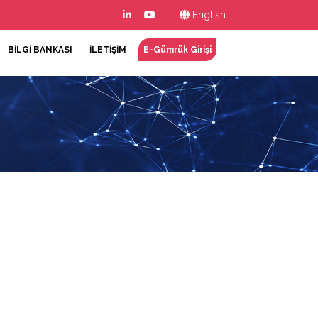
English
BİLGİ BANKASI
İLETİŞİM
E-Gümrük Girişi