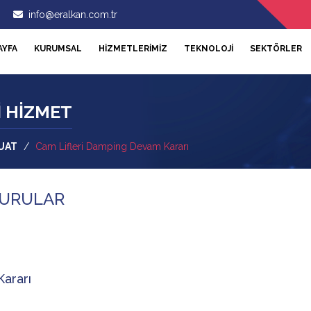
info@eralkan.com.tr
AYFA
KURUMSAL
HİZMETLERİMİZ
TEKNOLOJİ
SEKTÖRLER
İ HİZMET
UAT
/
Cam Lifleri Damping Devam Kararı
YURULAR
ararı