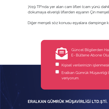
7019 TP'nda yer alan cam lifleri (cam yünü dahil) v
dokumaya elverişli liflerden eşyanın Çin menşeli
Diğer menşeli söz konusu eşyalara dampinge ka
Güncel Bilgilerden Ha
E- Bültene Abone Ol
Kişisel verilerinizin işlenme
Eralkan Gümrük Müşavirliği Lt
veriyorum.
ERALKAN GÜMRÜK MÜŞAVİRLİĞİ LTD.ŞTİ.