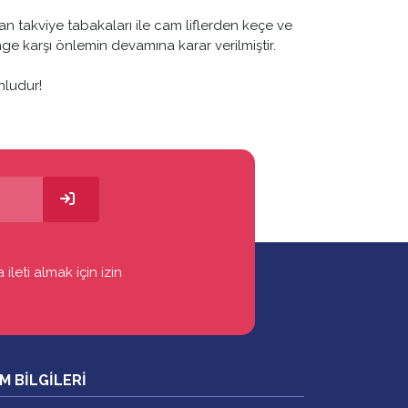
ardan takviye tabakaları ile cam liflerden keçe ve
nge karşı önlemin devamına karar verilmiştir.
nludur!
ileti almak için izin
İM BİLGİLERİ