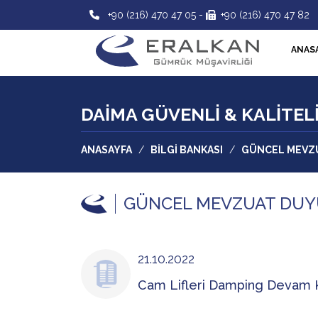
+90 (216) 470 47 05
-
+90 (216) 470 47 82
ANAS
DAİMA GÜVENLİ & KALİTEL
ANASAYFA
/
BİLGİ BANKASI
/
GÜNCEL MEVZ
GÜNCEL MEVZUAT DU
21.10.2022
Cam Lifleri Damping Devam K