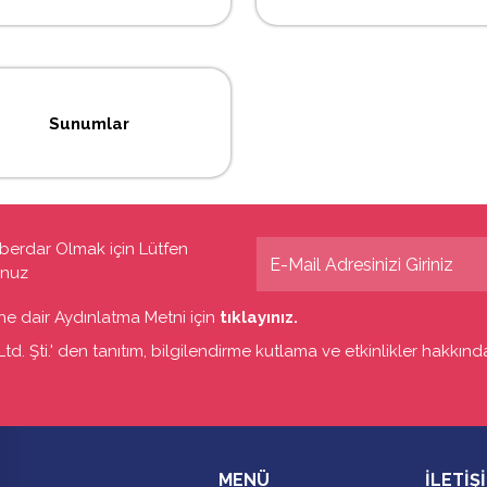
Sunumlar
berdar Olmak için Lütfen
unuz
sine dair Aydınlatma Metni için
tıklayınız.
d. Şti.' den tanıtım, bilgilendirme kutlama ve etkinlikler hakkında 
MENÜ
İLETİŞ