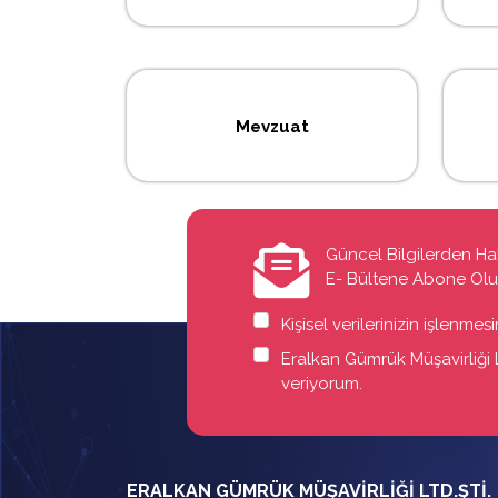
Mevzuat
Güncel Bilgilerden Ha
E- Bültene Abone Ol
Kişisel verilerinizin işlenme
Eralkan Gümrük Müşavirliği Lt
veriyorum.
ERALKAN GÜMRÜK MÜŞAVİRLİĞİ LTD.ŞTİ.