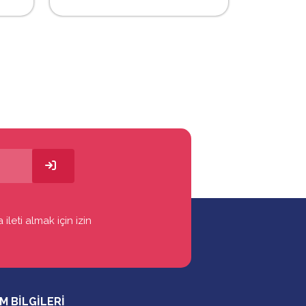
ileti almak için izin
İM BİLGİLERİ