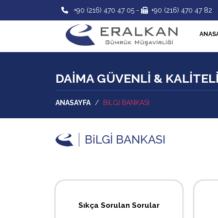
+90 (216) 470 47 05
-
+90 (216) 470 47 82
ANAS
DAİMA GÜVENLİ & KALİTEL
ANASAYFA
/
BiLGİ BANKASI
BiLGİ BANKASI
Sıkça Sorulan Sorular