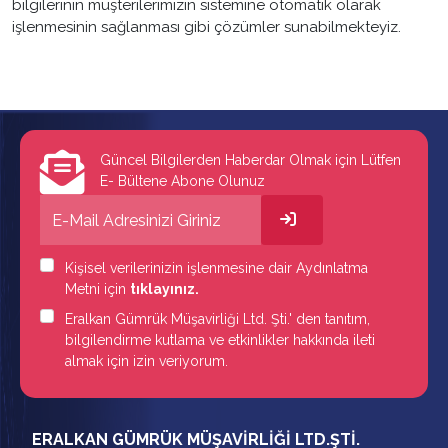
bilgilerinin müşterilerimizin sistemine otomatik olarak
işlenmesinin sağlanması gibi çözümler sunabilmekteyiz.
Güncel Bilgilerden Haberdar Olmak için Lütfen
E- Bültene Abone Olunuz
Kişisel verilerinizin işlenmesine dair Aydınlatma
Metni için
tıklayınız.
Eralkan Gümrük Müşavirliği Ltd. Şti.' den tanıtım,
bilgilendirme kutlama ve etkinlikler hakkında ileti
almak için izin veriyorum.
ERALKAN GÜMRÜK MÜŞAVİRLİĞİ LTD.ŞTİ.