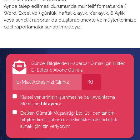
Ayrıca talep edilmesi durumunda muhtelif formatlarda (
Word, Excel vb.) günlük, haftalık, aylık, 3'er aylık, 6 Aylık
veya senelik raporlar da oluşturabilmekte ve müşterilerimize
özel raporlamalar sunabilmekteyiz.
Güncel Bilgilerden Haberdar Olmak için Lütfen
E- Bültene Abone Olunuz
Kişisel verilerinizin işlenmesine dair Aydınlatma
Metni için
tıklayınız.
Eralkan Gümrük Müşavirliği Ltd. Şti.' den tanıtım,
bilgilendirme kutlama ve etkinlikler hakkında ileti
almak için izin veriyorum.